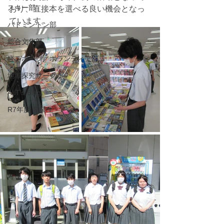
スキー部
おり、直接本を選べる良い機会となっ
ています。
バドミントン部
総合文化部
軽スポーツ／ボランティア部
地域探究サークル
ALT's Blog
R7年度 卒業生