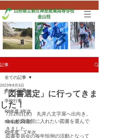
山形県立新庄神室産業高等学校
金山校
記事
全ての記事
2023年8月3日
全ての記事
「図書選定」に行ってきま
学校行事
した！
R8年度 3年次
7月26日(水)　丸井八文字屋へ出向き、
金山校図書館に入れたい図書を選んで
R8年度 2年次
きました。
R8年度 １年次
図書委員会の毎年恒例の活動となって