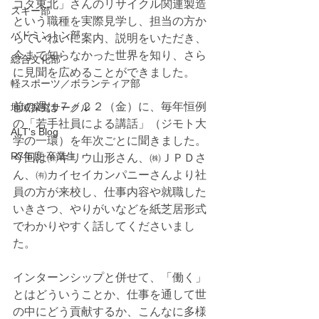
コタ東北」さんのリサイクル関連製造
スキー部
という職種を実際見学し、担当の方か
バドミントン部
らていねいに案内、説明をいただき、
今まで知らなかった世界を知り、さら
総合文化部
に見聞を広めることができました。
軽スポーツ／ボランティア部
前の週は７／２２（金）に、毎年恒例
地域探究サークル
の「若手社員による講話」（ジモト大
ALT's Blog
学の一環）を年次ごとに聞きました。
R7年度 卒業生
今回は㈱キリウ山形さん、㈱ＪＰＤさ
ん、㈲カイセイカンパニーさんより社
員の方が来校し、仕事内容や就職した
いきさつ、やりがいなどを紙芝居形式
でわかりやすく話してくださいまし
た。
インターンシップと併せて、「働く」
とはどういうことか、仕事を通して世
の中にどう貢献するか、こんなに多様