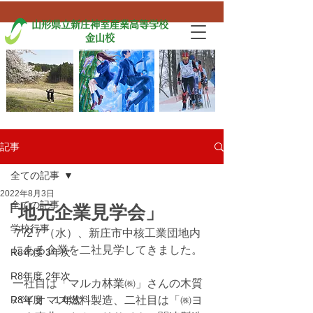
山形県立新庄神室産業高等学校
金山校
記事
全ての記事
2022年8月3日
全ての記事
「地元企業見学会」
学校行事
７/2７（水）、新庄市中核工業団地内
にある企業を二社見学してきました。
R8年度 3年次
R8年度 2年次
一社目は「マルカ林業㈱」さんの木質
R8年度 １年次
バイオマス燃料製造、二社目は「㈱ヨ