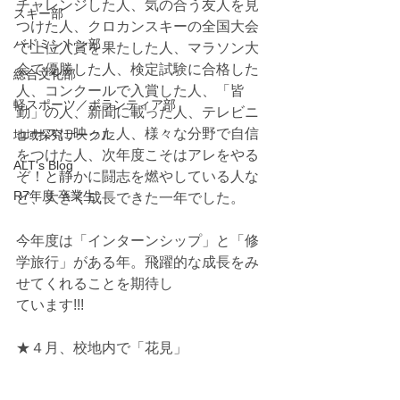
チャレンジした人、気の合う友人を見
スキー部
つけた人、クロカンスキーの全国大会
バドミントン部
で上位入賞を果たした人、マラソン大
会で優勝した人、検定試験に合格した
総合文化部
人、コンクールで入賞した人、「皆
軽スポーツ／ボランティア部
勤」の人、新聞に載った人、テレビニ
ュースに映った人、様々な分野で自信
地域探究サークル
をつけた人、次年度こそはアレをやる
ALT's Blog
ぞ！と静かに闘志を燃やしている人な
R7年度 卒業生
ど、大きく成長できた一年でした。
今年度は「インターンシップ」と「修
学旅行」がある年。飛躍的な成長をみ
せてくれることを期待し
ています!!!
★４月、校地内で「花見」