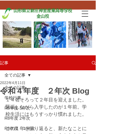
山形県立新庄神室産業高等学校
金山校
記事
全ての記事
2022年4月11日
全ての記事
令和４年度 ２年次 Blog
学校行事
１４名そろって２年目を迎えました。
緊張しながら入学したのが１年前。学
R8年度 3年次
校生活にはもうすっかり慣れました。
R8年度 2年次
R8年度 １年次
この１年を振り返ると、新たなことに