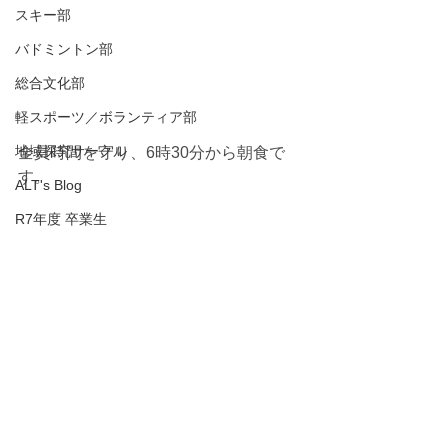
スキー部
バドミントン部
総合文化部
軽スポーツ／ボランティア部
地域探究サークル
全員時間を守り、6時30分から朝食で
す。
ALT's Blog
R7年度 卒業生