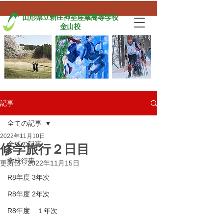
山形県立新庄神室産業高等学校
金山校
記事
全ての記事
2022年11月10日
全ての記事
修学旅行２日目
学校行事
更新日：
2022年11月15日
R8年度 3年次
R8年度 2年次
R8年度 １年次