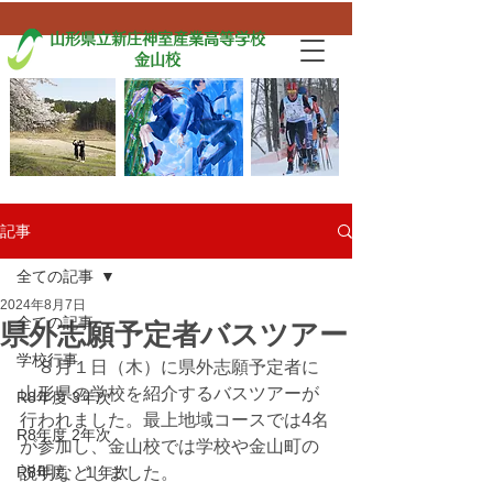
山形県立新庄神室産業高等学校
金山校
記事
全ての記事
2024年8月7日
全ての記事
県外志願予定者バスツアー
学校行事
　８月１日（木）に県外志願予定者に
山形県の学校を紹介するバスツアーが
R8年度 3年次
行われました。最上地域コースでは4名
R8年度 2年次
が参加し、金山校では学校や金山町の
R8年度 １年次
説明などしました。