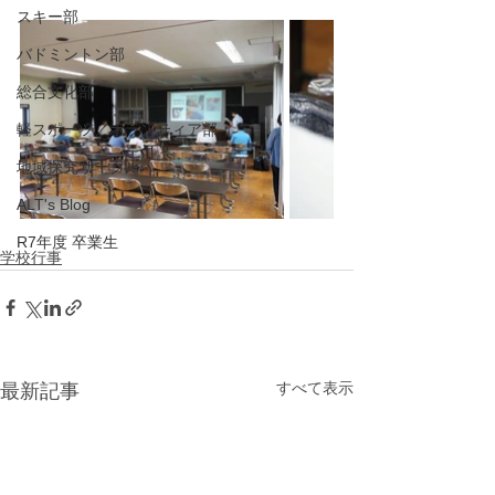
スキー部
バドミントン部
総合文化部
軽スポーツ／ボランティア部
地域探究サークル
ALT's Blog
R7年度 卒業生
学校行事
すべて表示
最新記事