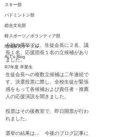
スキー部
バドミントン部
総合文化部
軽スポーツ／ボランティア部
今回の選挙では、生徒会長に２名、議
地域探究サークル
長１名、応援団長１名の立候補があり
ALT's Blog
ました。
R7年度 卒業生
生徒会長への複数立候補は二年連続で
す。決選投票に際し、全校生徒が緊張
感をもって各候補および責任者・推薦
人の応援演説を聞きました。
投票はその後教室で、即日開票が行わ
れました。
選挙の結果は…　今後のブログ記事に