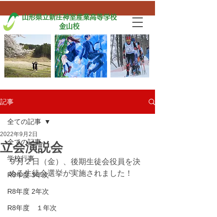
山形県立新庄神室産業高等学校
金山校
記事
全ての記事
2022年9月2日
全ての記事
立会演説会
学校行事
９月２日（金）、後期生徒会役員を決
める生徒会選挙が実施されました！
R8年度 3年次
R8年度 2年次
R8年度 １年次