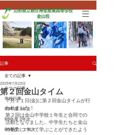
山形県立新庄神室産業高等学校
金山校
記事
全ての記事
2025年7月23日
全ての記事
第２回金山タイム
学校行事
７月１１日(金)に第２回金山タイムが行
われました！
R8年度 3年次
第２回は金山中学校１年生と合同での
R8年度 2年次
活動となりました。中学生たちと金山
R8年度 １年次
の魅力について学ぶことができたよう