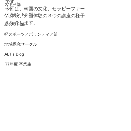
です。
スキー部
今回は、韓国の文化、セラピーファー
バドミントン部
ム体験、介護体験の３つの講座の様子
を紹介します。
総合文化部
軽スポーツ／ボランティア部
地域探究サークル
ALT's Blog
R7年度 卒業生