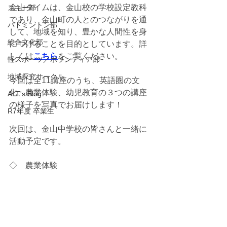
金山タイムは、金山校の学校設定教科
スキー部
であり、金山町の人とのつながりを通
バドミントン部
して、地域を知り、豊かな人間性を身
総合文化部
につけることを目的としています。詳
しくは
こちら
をご覧ください。
軽スポーツ／ボランティア部
地域探究サークル
今回は全11講座のうち、英語圏の文
化、農業体験、幼児教育の３つの講座
ALT's Blog
の様子を写真でお届けします！
R7年度 卒業生
次回は、金山中学校の皆さんと一緒に
活動予定です。
◇　農業体験