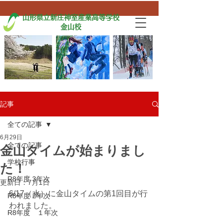
山形県立新庄神室産業高等学校
金山校
記事
全ての記事
6月29日
全ての記事
金山タイムが始まりまし
学校行事
た！
R8年度 3年次
更新日：
7月1日
6/17（水）に金山タイムの第1回目が行
R8年度 2年次
われました。
R8年度 １年次