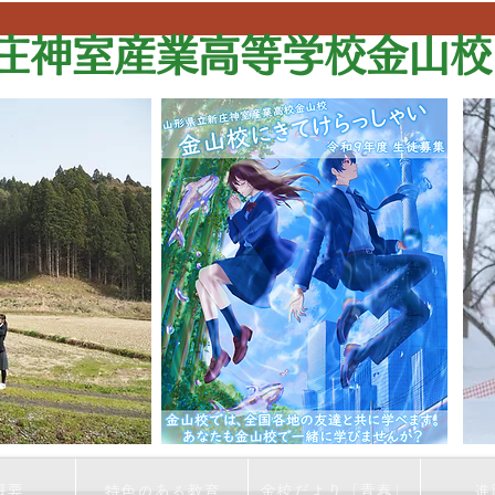
庄神室産業高等学校金山校
概要
特色のある教育
金校だより「青春」
進