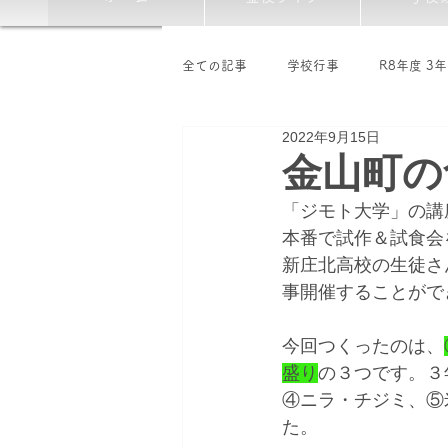
全ての記事
学校行事
R8年度 3
2022年9月15日
軽スポーツ／ボランティア部
地
金山町の
「ジモト大学」の講
本番で試作＆試食会
新庄北高校の生徒さ
事開催することがで
今回つくったのは、
盛り
の３つです。３
④ニラ・チジミ、⑤
た。