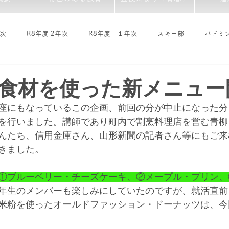
年次
R8年度 2年次
R8年度 １年次
スキー部
バドミ
域探究サークル
ALT's Blog
R7年度 卒業生
食材を使った新メニュー開
座にもなっているこの企画、前回の分が中止になった分
を行いました。講師であり町内で割烹料理店を営む青柳
んたち、信用金庫さん、山形新聞の記者さん等にもご来
きました。
①ブルーベリー・チーズケーキ、②メープル・プリン、
年生のメンバーも楽しみにしていたのですが、就活直前
米粉を使ったオールドファッション・ドーナッツは、今