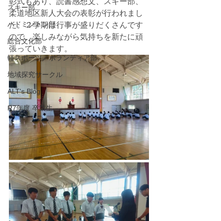
彰式もあり、読書感想文、スキー部、
スキー部
柔道地区新人大会の表彰が行われまし
バドミントン部
た。２学期は行事が盛りだくさんです
ので、楽しみながら気持ちを新たに頑
総合文化部
張っていきます。
軽スポーツ／ボランティア部
地域探究サークル
ALT's Blog
R7年度 卒業生