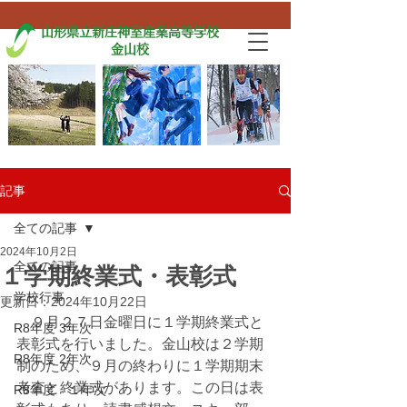
山形県立新庄神室産業高等学校
金山校
記事
全ての記事
2024年10月2日
全ての記事
１学期終業式・表彰式
学校行事
更新日：
2024年10月22日
　９月２７日金曜日に１学期終業式と
R8年度 3年次
表彰式を行いました。金山校は２学期
R8年度 2年次
制のため、９月の終わりに１学期期末
考査と終業式があります。この日は表
R8年度 １年次