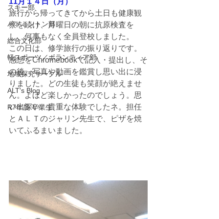
11月１４日（月）
スキー部
旅行から帰ってきてから土日も健康観
バドミントン部
察を続け、月曜日の朝に抗原検査を
し、何事もなく全員登校しました。
総合文化部
この日は、修学旅行の振り返りです。
軽スポーツ／ボランティア部
感想をChromebookで記入・提出し、そ
の後、写真や動画を鑑賞し思い出に浸
地域探究サークル
りました。どの生徒も笑顔が絶えませ
ALT's Blog
ん。よほど楽しかったのでしょう。思
い出深い、貴重な体験でしたネ。担任
R7年度 卒業生
とＡＬＴのジャリン先生で、ピザを焼
いてふるまいました。