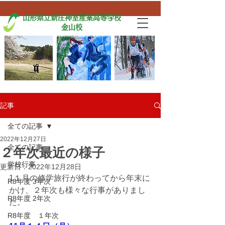
山形県立新庄神室産業高等学校
金山校
記事
全ての記事
2022年12月27日
全ての記事
２年次最近の様子
学校行事
更新日：
2022年12月28日
1１月の修学旅行が終わってから年末に
R8年度 3年次
かけ、２年次も様々な行事がありまし
R8年度 2年次
た。
R8年度 １年次