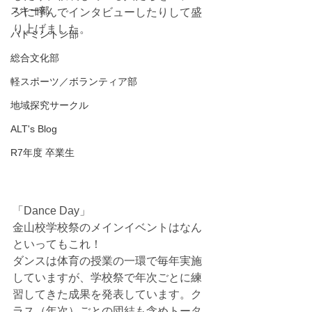
スキー部
ジに呼んでインタビューしたりして盛
り上げました。
バドミントン部
総合文化部
軽スポーツ／ボランティア部
地域探究サークル
ALT's Blog
R7年度 卒業生
「Dance Day」
金山校学校祭のメインイベントはなん
といってもこれ！
ダンスは体育の授業の一環で毎年実施
していますが、学校祭で年次ごとに練
習してきた成果を発表しています。ク
ラス（年次）ごとの団結も含めトータ