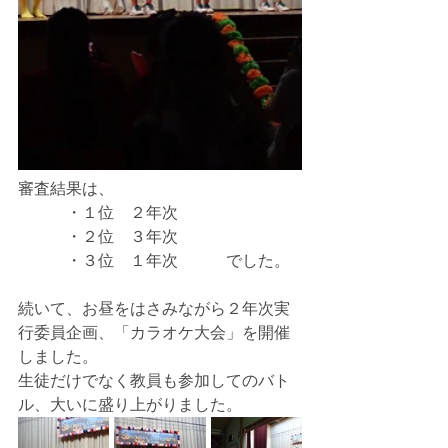
審査結果は、
　　　・１位　２年次
　　　・２位　３年次
　　　・３位　１年次　　　でした。
続いて、お昼をはさみながら２年次実
行委員企画、「カラオケ大会」を開催
しました。
生徒だけでなく教員も参加してのバト
ル、大いに盛り上がりました。