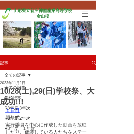
山形県立新庄神室産業高等学校
金山校
記事
全ての記事
2023年11月1日
全ての記事
10/28(土),29(日)学校祭、大
学校行事
成功!!!
R8年度 3年次
１日目
開祭式
R8年度 2年次
実行委員を中心に作成した動画を放映
R8年度 １年次
したり、仮装している人たちをステー