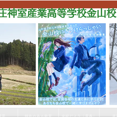
庄神室産業高等学校金山校
概要
特色のある教育
金校だより「青春」
進