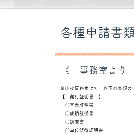
各種申請書
​《 事務室より
金山校事務室にて、以下の書類の
【 発行証明書 】​
〇卒業証明書
〇成績証明書
〇調査書
〇単位修得証明書