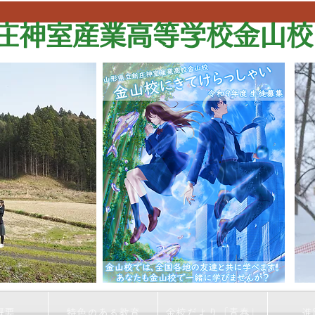
庄神室産業高等学校金山校
概要
特色のある教育
金校だより「青春」
進