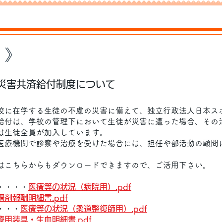
 》
災害共済給付制度について
に在学する生徒の不慮の災害に備えて、独立行政法人日本ス
給付は、学校の管理下において生徒が災害に遭った場合、その
は生徒全員が加入しています。
療機関で診察や治療を受けた場合には、担任や部活動の顧問
こちらからもダウンロードできますので、ご活用下さい。
・・・・
医療等の状況
（病院用）.pdf
調剤報酬明細書.pdf
・・・
医療等の状況（柔道整復師用）.pdf
療用装具・生血明細書.pdf