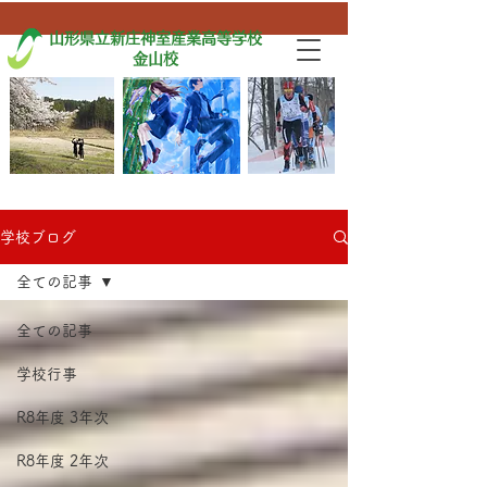
山形県立新庄神室産業高等学校
金山校
学校ブログ
全ての記事
全ての記事
学校行事
R8年度 3年次
R8年度 2年次