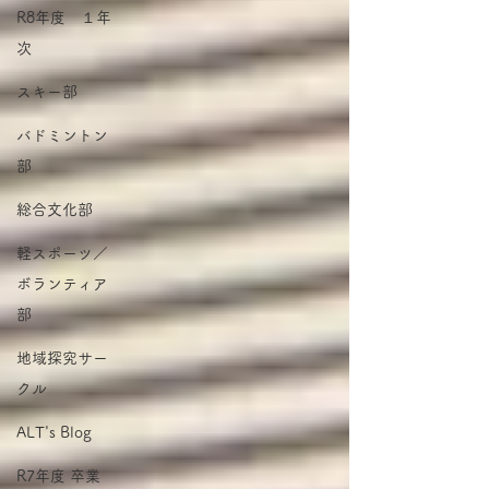
R8年度 １年
次
スキー部
バドミントン
部
総合文化部
軽スポーツ／
ボランティア
部
地域探究サー
クル
ALT's Blog
R7年度 卒業