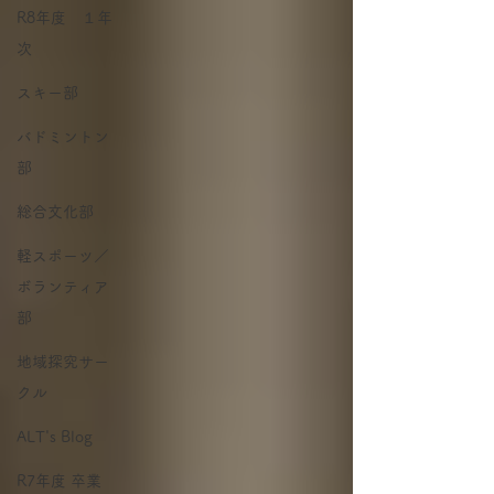
R8年度 １年
次
スキー部
バドミントン
部
総合文化部
軽スポーツ／
ボランティア
部
地域探究サー
クル
ALT's Blog
R7年度 卒業