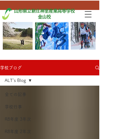
山形県立新庄神室産業高等学校
金山校
学校ブログ
ALT's Blog
全ての記事
学校行事
R8年度 3年次
R8年度 2年次