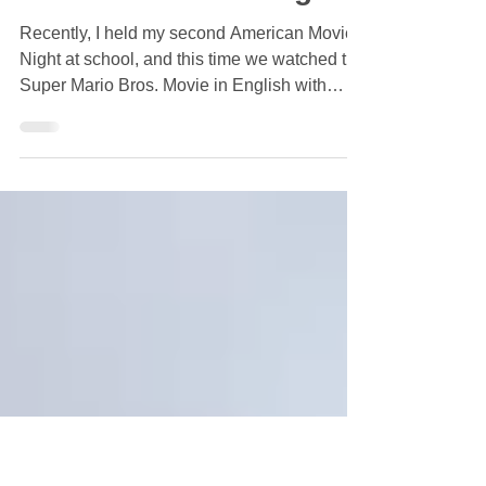
Together Through
Movies: My Second
American Movie Night
Recently, I held my second American Movie
Night at school, and this time we watched the
Super Mario Bros. Movie in English with
Japanese subtitles. Going into the event, I
honestly wasn’t sure how many students
would come. My first movie night had been
small, so I expected something similar, but I
was very pleasantly surprised. In total, nine
students showed up, which was far more
than I expected and a noticeable increase
from the first event. Seeing more students
interested